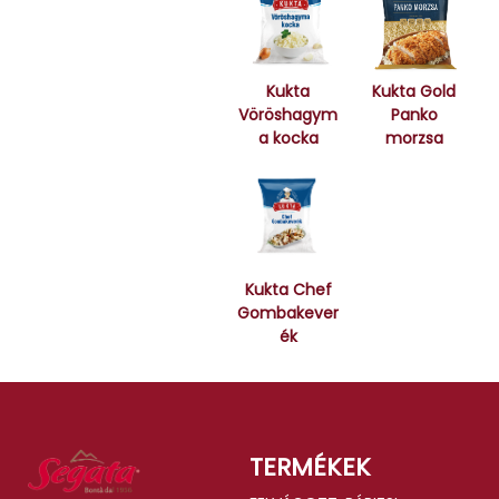
Kukta
Kukta Gold
Vöröshagym
Panko
a kocka
morzsa
Kukta Chef
Gombakever
ék
TERMÉKEK