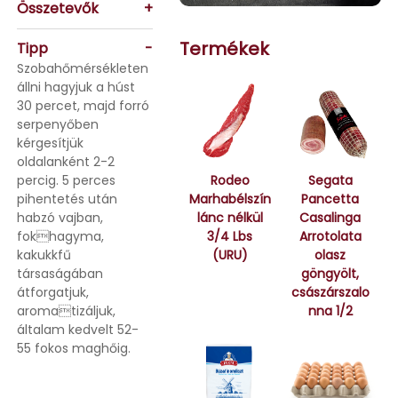
Összetevők
+
Termékek
Tipp
-
Szobahőmérsékleten
állni hagyjuk a húst
30 percet, majd forró
serpenyőben
kérgesítjük
oldalanként 2-2
Rodeo
Segata
percig. 5 perces
Marhabélszín
Pancetta
pihentetés után
lánc nélkül
Casalinga
habzó vajban,
3/4 Lbs
Arrotolata
fokhagyma,
(URU)
olasz
kakukkfű
göngyölt,
társaságában
császárszalo
átforgatjuk,
nna 1/2
aromatizáljuk,
általam kedvelt 52-
55 fokos maghőig.