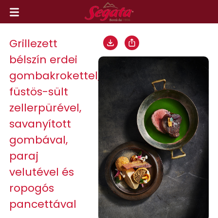
Grillezett
bélszín erdei
gombakrokettel,
füstös-sült
zellerpürével,
savanyított
gombával,
paraj
velutével és
ropogós
pancettával