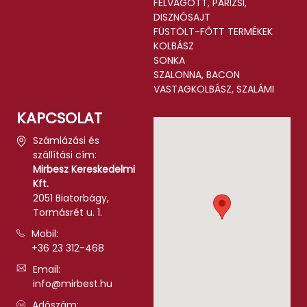
FELVÁGOTT, PÁRIZSI,
DISZNÓSAJT
FÜSTÖLT-FŐTT TERMÉKEK
KOLBÁSZ
SONKA
SZALONNA, BACON
VASTAGKOLBÁSZ, SZALÁMI
KAPCSOLAT
Számlázási és
szállítási cím:
Mirbesz Kereskedelmi
Kft.
2051 Biatorbágy,
Tormásrét u. 1.
Mobil:
+36 23 312-468
Email:
info@mirbest.hu
Adószám: