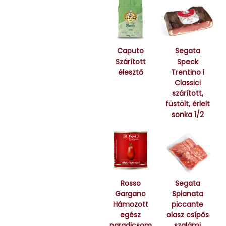
Caputo
Segata
Szárított
Speck
élesztő
Trentino i
Classici
szárított,
füstölt, érlelt
sonka 1/2
Rosso
Segata
Gargano
Spianata
Hámozott
piccante
egész
olasz csípős
paradicsom
szalámi