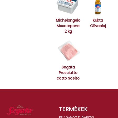
Michelangelo
Kukta
Mascarpone
Olívaolaj
2 kg
Segata
Prosciutto
cotto Scelto
TERMÉKEK
FELVÁGOTT, PÁRIZSI,