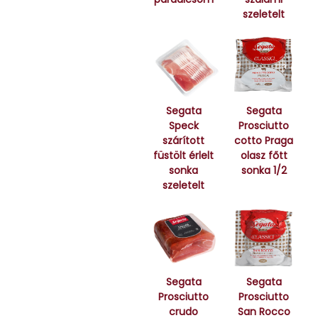
szeletelt
Segata
Segata
Speck
Prosciutto
szárított
cotto Praga
füstölt érlelt
olasz főtt
sonka
sonka 1/2
szeletelt
Segata
Segata
Prosciutto
Prosciutto
crudo
San Rocco