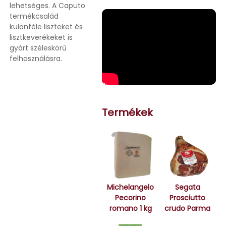
lehetséges. A Caputo
termékcsalád
különféle liszteket és
lisztkeverékeket is
gyárt széleskörű
felhasználásra.
Termékek
Michelangelo
Segata
Pecorino
Prosciutto
romano 1 kg
crudo Parma