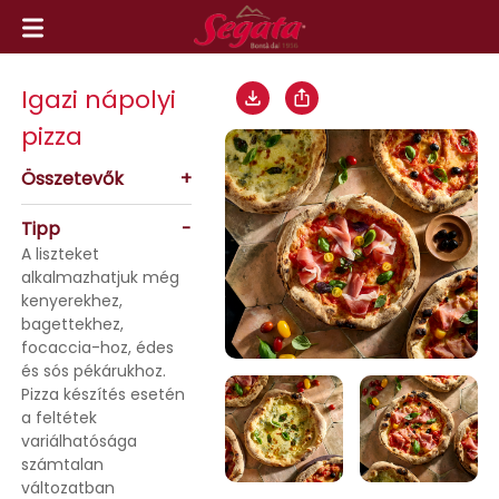
Igazi nápolyi
pizza
Összetevők
+
Tipp
-
A liszteket
alkalmazhatjuk még
kenyerekhez,
bagettekhez,
focaccia-hoz, édes
és sós pékárukhoz.
Pizza készítés esetén
a feltétek
variálhatósága
számtalan
változatban