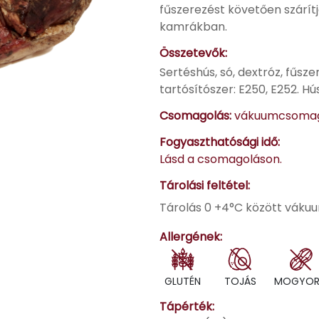
fűszerezést követően szárítj
kamrákban.
Összetevők:
Sertéshús, só, dextróz, fűsz
tartósítószer: E250, E252. Hú
Csomagolás:
vákuumcsomag
Fogyaszthatósági idő:
Lásd a csomagoláson.
Tárolási feltétel:
Tárolás 0 +4°C között vák
Allergének:
GLUTÉN
TOJÁS
MOGYO
Tápérték: