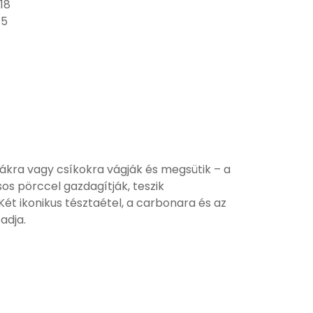
18
85
ákra vagy csíkokra vágják és megsütik – a
úsos pörccel gazdagítják, teszik
ét ikonikus tésztaétel, a carbonara és az
adja.