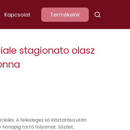
Kapcsolat
Termékeink
ale stagionato olasz
lonna
rlelés. A felesleges só kiáztatása után
y hónapig tartó folyamat. Sózást,