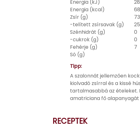
Energia (kJ)
28
Energia (kcal)
6
Zsír (g)
73
-telített zsírsavak (g)
25
Szénhidrát (g)
0
-cukrok (g)
0
Fehérje (g)
7
Só (g)
Tipp:
A szalonnát jellemzően kock
kiolvadó zsírral és a kissé h
tartalmasabbá az ételeket. K
amatriciana fő alapanyagát 
RECEPTEK