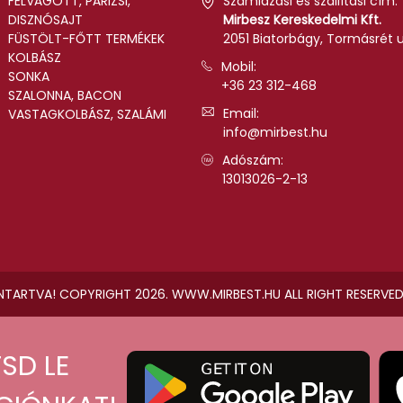
FELVÁGOTT, PÁRIZSI,
Számlázási és szállítási cím:
DISZNÓSAJT
Mirbesz Kereskedelmi Kft.
FÜSTÖLT-FŐTT TERMÉKEK
2051 Biatorbágy, Tormásrét u.
KOLBÁSZ
Mobil:
SONKA
+36 23 312-468
SZALONNA, BACON
Email:
VASTAGKOLBÁSZ, SZALÁMI
info@mirbest.hu
Adószám:
13013026-2-13
NTARTVA! COPYRIGHT 2026. WWW.MIRBEST.HU ALL RIGHT RESERVED
SD LE