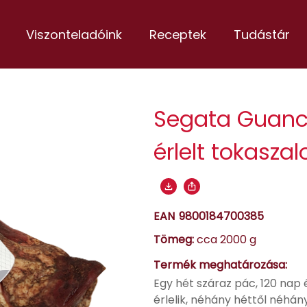
Viszonteladóink
Receptek
Tudástár
Segata Guanci
érlelt tokasza
EAN
9800184700385
Tömeg:
cca 2000 g
Termék meghatározása:
Egy hét száraz pác, 120 nap é
érlelik, néhány héttől néhán