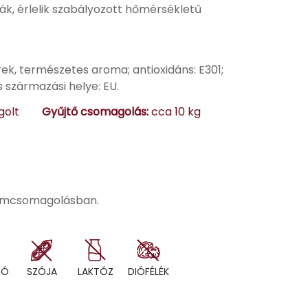
ák, érlelik szabályozott hőmérsékletű
erek, természetes aroma; antioxidáns: E301;
s származási helye: EU.
olt
Gyűjtő csomagolás:
cca 10 kg
uumcsomagolásban.
RÓ
SZÓJA
LAKTÓZ
DIÓFÉLÉK