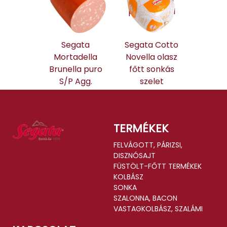
pisztáciával
Segata
Segata Cotto
Mortadella
Novella olasz
Brunella puro
főtt sonkás
S/P Agg.
szelet
TERMÉKEK
FELVÁGOTT, PÁRIZSI,
DISZNÓSAJT
FÜSTÖLT-FŐTT TERMÉKEK
KOLBÁSZ
SONKA
SZALONNA, BACON
VASTAGKOLBÁSZ, SZALÁMI