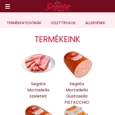
TERMÉK
KATEGÓRIÁK
ÜZLETTÍPUSOK
ALLERGÉNEK
TERMÉKEINK
Segata
Segata
Mortadella
Mortadella
szeletelt
Gustosella
PISTACCHIO
olasz
mortadella