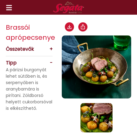
Brassói
aprópecsenye
Összetevők
+
Tipp
-
A párizsi burgonyát
lehet sütőben is, és
serpenyőben is
aranybarnára is
pirítani. Zöldborsó
helyett cukorborsóval
is elkészíthető.