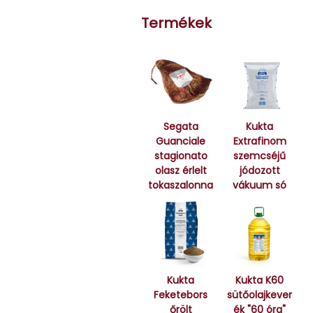
Termékek
Segata
Kukta
Guanciale
Extrafinom
stagionato
szemcséjű
olasz érlelt
jódozott
tokaszalonna
vákuum só
Kukta
Kukta K60
Feketebors
sütőolajkever
őrölt
ék "60 óra"