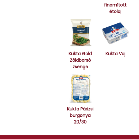
finomított
étolaj
Kukta Gold
Kukta Vaj
Zöldborsó
zsenge
Kukta Párizsi
burgonya
20/30