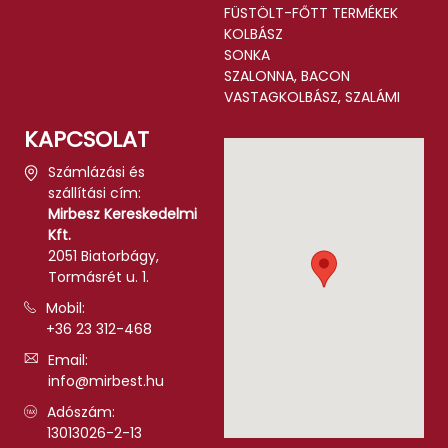
FÜSTÖLT-FŐTT TERMÉKEK
KOLBÁSZ
SONKA
SZALONNA, BACON
VASTAGKOLBÁSZ, SZALÁMI
KAPCSOLAT
Számlázási és
szállítási cím:
Mirbesz Kereskedelmi
Kft.
2051 Biatorbágy,
Tormásrét u. 1.
Mobil:
+36 23 312-468
Email:
info@mirbest.hu
Adószám:
13013026-2-13